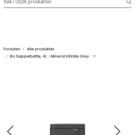
Skip to main content
Velkommen til vår forhandlerportal
Alle produkter
Varemerker
Forsiden
Alle produkter
Bo Søppelbøtte, 4L - Mineral Infinite Grey
Om oss
Nyheter og info