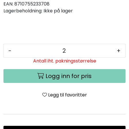
EAN:
8710755233708
Lagerbeholdning:
Ikke på lager
-
+
Antall iht. pakningsstørrelse
Logg inn for pris
Legg til favoritter