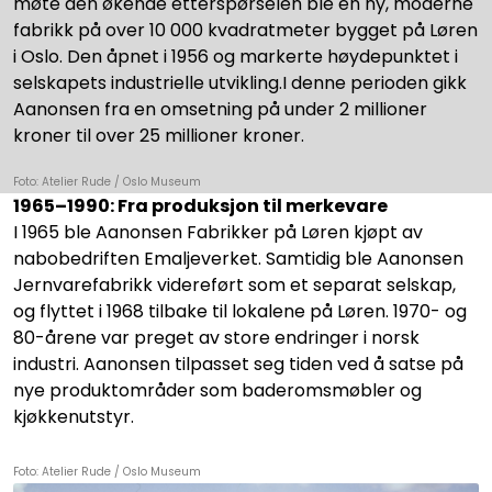
møte den økende etterspørselen ble en ny, moderne
fabrikk på over 10 000 kvadratmeter bygget på Løren
i Oslo. Den åpnet i 1956 og markerte høydepunktet i
selskapets industrielle utvikling.I denne perioden gikk
Aanonsen fra en omsetning på under 2 millioner
kroner til over 25 millioner kroner.
Foto: Atelier Rude / Oslo Museum
1965–1990: Fra produksjon til merkevare
I 1965 ble Aanonsen Fabrikker på Løren kjøpt av
nabobedriften Emaljeverket. Samtidig ble Aanonsen
Jernvarefabrikk videreført som et separat selskap,
og flyttet i 1968 tilbake til lokalene på Løren. 1970- og
80-årene var preget av store endringer i norsk
industri. Aanonsen tilpasset seg tiden ved å satse på
nye produktområder som baderomsmøbler og
kjøkkenutstyr.
Foto: Atelier Rude / Oslo Museum