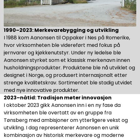
1990–2023: Merkevarebygging og utvikling
I 1988 kom Aanonsen til Oppaker i Nes på Romerike,
hvor virksomheten ble videreført med fokus på
jernvarer og kjøkkenutstyr. Under ny ledelse ble
Aanonsen styrket som et klassisk merkenavn innen
husholdningsprodukter. Produktene ble nå utviklet og
designet i Norge, og produsert internasjonalt etter
strenge kvalitetskrav. Sortimentet ble stadig utvidet
med nye innovative produkter.
2023–nåtid: Tradisjon møter innovasjon
I oktober 2023 gikk Aanonsen inn i en ny fase da
virksomheten ble overtatt av en gruppe fra
Tønsberg med ambisjoner om ytterligere vekst og
utvikling. I dag representerer Aanonsen en unik
kombinasjon av historisk merkevare og moderne