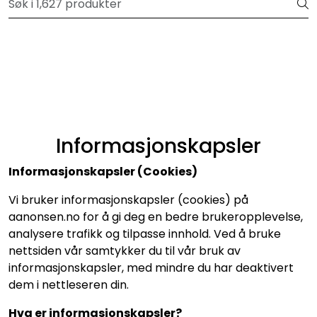
Skip to main content
Velkommen til vår forhandlerportal
Alle produkter
Varemerker
Om oss
Informasjonskapsler
Informasjonskapsler (Cookies)
Nyheter og info
Vi bruker informasjonskapsler (cookies) på
aanonsen.no for å gi deg en bedre brukeropplevelse,
analysere trafikk og tilpasse innhold. Ved å bruke
nettsiden vår samtykker du til vår bruk av
informasjonskapsler, med mindre du har deaktivert
dem i nettleseren din.
Hva er informasjonskapsler?