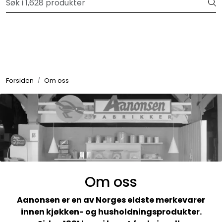
Skip to main content
Velkommen til vår forhandlerportal
Alle produkter
Varemerker
Forsiden
Om oss
Om oss
Nyheter og info
Om oss
Aanonsen er en av Norges eldste merkevarer
innen kjøkken- og husholdningsprodukter.