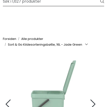
Skip to main content
Velkommen til vår forhandlerportal
Alle produkter
Varemerker
Forsiden
Alle produkter
Sort & Go Kildesorteringsbøtte, 16L - Jade Green
Om oss
Nyheter og info