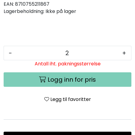
EAN:
8710755211867
Lagerbeholdning:
Ikke på lager
-
+
Antall iht. pakningsstørrelse
Logg inn for pris
Legg til favoritter