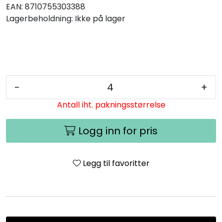
EAN:
8710755303388
Lagerbeholdning:
Ikke på lager
-
+
Antall iht. pakningsstørrelse
Logg inn for pris
Legg til favoritter