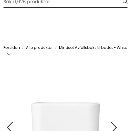
Skip to main content
Velkommen til vår forhandlerportal
Alle produkter
Varemerker
Forsiden
Alle produkter
Mindset Avfallsboks til badet - White
Om oss
Nyheter og info