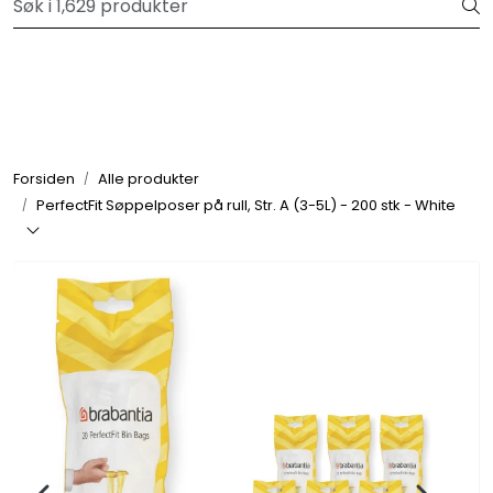
Skip to main content
Velkommen til vår forhandlerportal
Alle produkter
Varemerker
Forsiden
Alle produkter
PerfectFit Søppelposer på rull, Str. A (3-5L) - 200 stk - White
Om oss
Nyheter og info