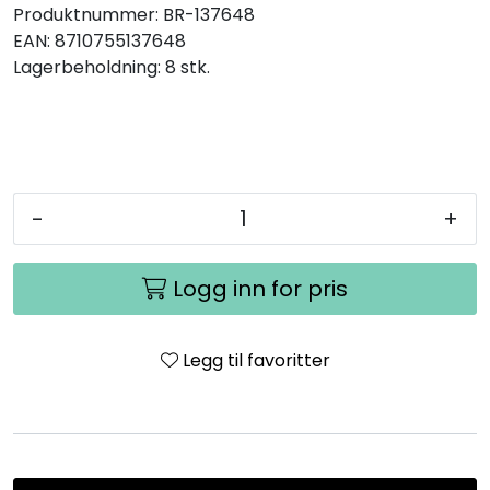
Produktnummer:
BR-137648
EAN:
8710755137648
Lagerbeholdning:
8 stk.
-
+
Logg inn for pris
Legg til favoritter