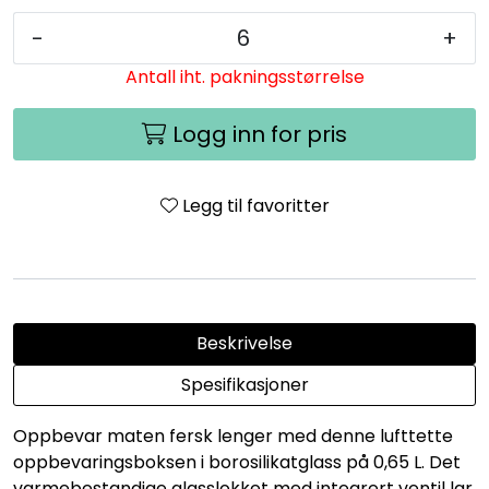
-
+
Antall iht. pakningsstørrelse
Logg inn for pris
Legg til favoritter
Beskrivelse
Spesifikasjoner
Oppbevar maten fersk lenger med denne lufttette
oppbevaringsboksen i borosilikatglass på 0,65 L. Det
varmebestandige glasslokket med integrert ventil lar