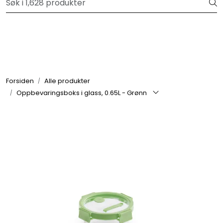
Skip to main content
Velkommen til vår forhandlerportal
Alle produkter
Varemerker
Forsiden
Alle produkter
Oppbevaringsboks i glass, 0.65L - Grønn
Om oss
Nyheter og info