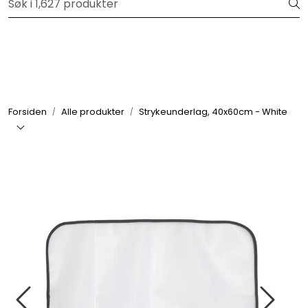
Skip to main content
Velkommen til vår forhandlerportal
Alle produkter
Varemerker
Forsiden
Alle produkter
Strykeunderlag, 40x60cm - White
Om oss
Nyheter og info