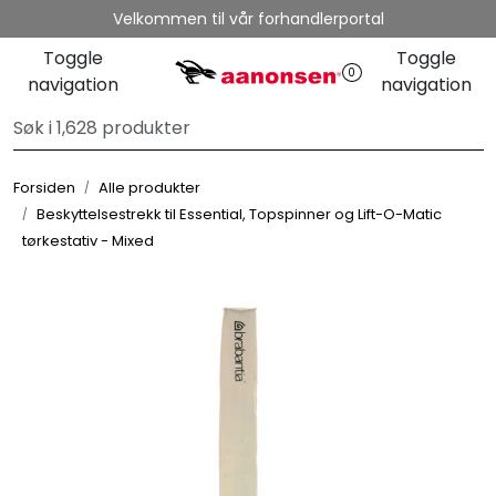
Skip to main content
Velkommen til vår forhandlerportal
Toggle
Toggle
0
navigation
navigation
Alle produkter
Varemerker
Forsiden
Alle produkter
Om oss
Beskyttelsestrekk til Essential, Topspinner og Lift-O-Matic
tørkestativ - Mixed
Nyheter og info