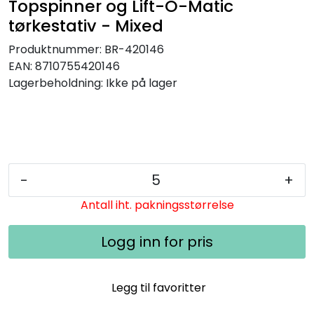
Topspinner og Lift-O-Matic
tørkestativ - Mixed
Produktnummer:
BR-420146
EAN:
8710755420146
Lagerbeholdning:
Ikke på lager
-
+
Antall iht. pakningsstørrelse
Logg inn for pris
Legg til favoritter