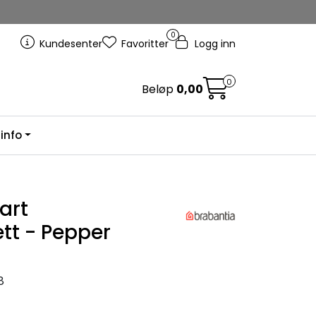
0
Kundesenter
Favoritter
Logg inn
0
Beløp
0,00
info
art
tt - Pepper
8