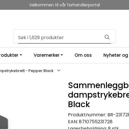
Velkommen til vår forhandlerportal
produkter
Varemerker
Om oss
Nyheter og 
strykebrett - Pepper Black
Sammenleggb
dampstrykebre
Black
Produktnummer:
BR-23172
EAN:
8710755231728
Lagerbeholdning:
8 stk.