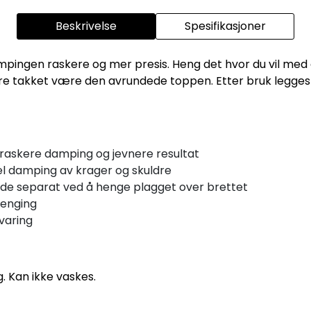
Beskrivelse
Spesifikasjoner
mpingen raskere og mer presis. Heng det hvor du vil med
dre takket være den avrundede toppen. Etter bruk legge
or raskere damping og jevnere resultat
el damping av krager og skuldre
ide separat ved å henge plagget over brettet
henging
varing
g. Kan ikke vaskes.