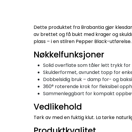
Dette produktet fra Brabantia gjør klesda
av brettet og få bukt med krager og skul
plass – i en stilren Pepper Black-utførelse.
Nøkkelfunksjoner
Solid overflate som tåler lett trykk f
Skulderformet, avrundet topp for enk
Dobbelsidig bruk – damp for- og baks
360° roterende krok for fleksibel opp
Sammenleggbart for kompakt oppbe
Vedlikehold
Tørk av med en fuktig klut. La tørke naturli
Produktkvalitet