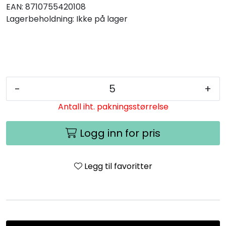
EAN:
8710755420108
Lagerbeholdning:
Ikke på lager
-
+
Antall iht. pakningsstørrelse
Logg inn for pris
Legg til favoritter