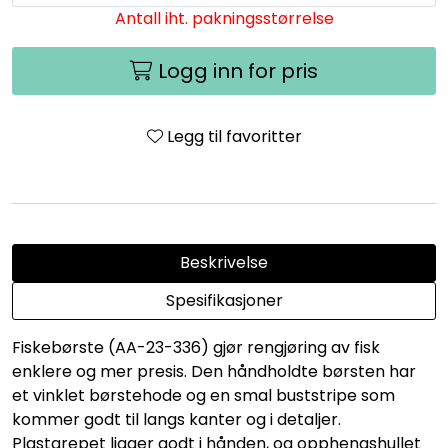
Antall iht. pakningsstørrelse
Logg inn for pris
Legg til favoritter
Beskrivelse
Spesifikasjoner
Fiskebørste (AA-23-336) gjør rengjøring av fisk
enklere og mer presis. Den håndholdte børsten har
et vinklet børstehode og en smal buststripe som
kommer godt til langs kanter og i detaljer.
Plastgrepet ligger godt i hånden, og opphengshullet