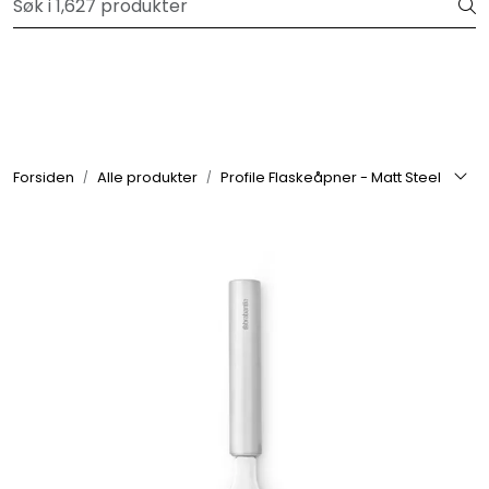
Skip to main content
Velkommen til vår forhandlerportal
Alle produkter
Varemerker
Forsiden
Alle produkter
Profile Flaskeåpner - Matt Steel
Om oss
Nyheter og info