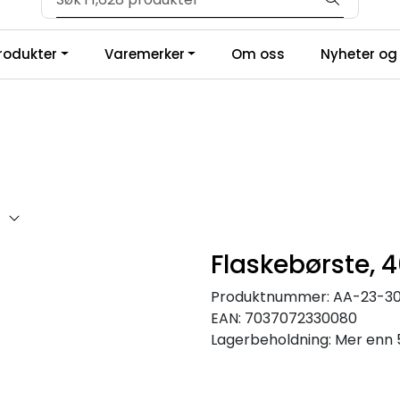
Velkommen til vår forhandlerportal
produkter
Varemerker
Om oss
Nyheter og 
Flaskebørste,
Produktnummer:
AA-23-3
EAN:
7037072330080
Lagerbeholdning:
Mer enn 5