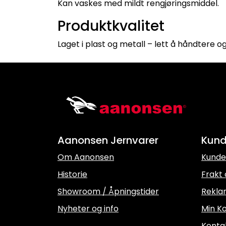
Kan vaskes med mildt rengjøringsmiddel.
Produktkvalitet
Laget i plast og metall – lett å håndtere o
Aanonsen Jernvarer
Kund
Om Aanonsen
Kunde
Historie
Frakt 
Showroom / Åpningstider
Rekla
Nyheter og info
Min Ko
Konta