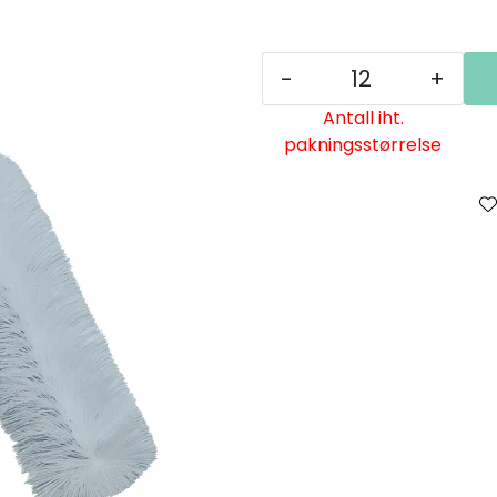
-
+
Antall iht.
pakningsstørrelse