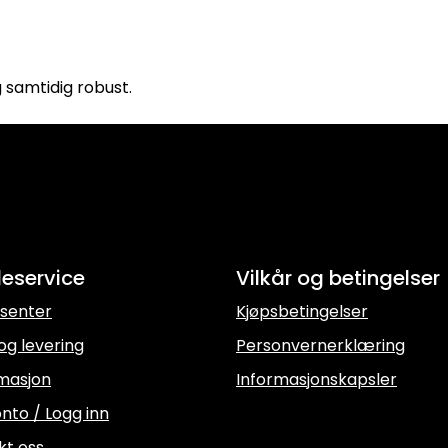
g samtidig robust.
eservice
Vilkår og betingelser
senter
Kjøpsbetingelser
og levering
Personvernerklæring
masjon
Informasjonskapsler
nto / Logg inn
kt oss