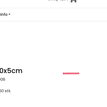
0
info
Kundesenter
Favoritter
Logg inn
 40x5cm
008
0 stk.