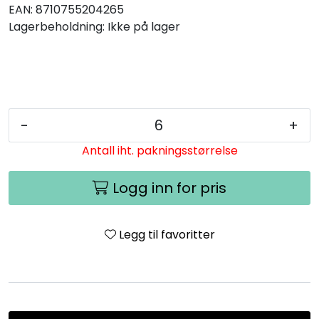
EAN:
8710755204265
Lagerbeholdning:
Ikke på lager
-
+
Antall iht. pakningsstørrelse
Logg inn for pris
Legg til favoritter