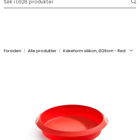
Skip to main content
Velkommen til vår forhandlerportal
Alle produkter
Varemerker
Forsiden
Alle produkter
Kakeform silikon, Ø26cm - Rød
Om oss
Nyheter og info