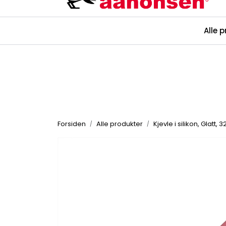
Skip to main content
Alle 
Kataloger
Forsiden
Alle produkter
Kjevle i silikon, Glatt,