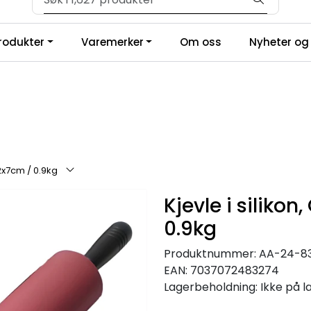
Velkommen til vår forhandlerportal
produkter
Varemerker
Om oss
Nyheter og 
 32x7cm / 0.9kg
Kjevle i silikon
0.9kg
Produktnummer:
AA-24-8
EAN:
7037072483274
Lagerbeholdning:
Ikke på l