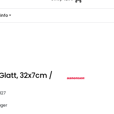
0
info
Kundesenter
Favoritter
Logg inn
, Glatt, 32x7cm /
327
ager