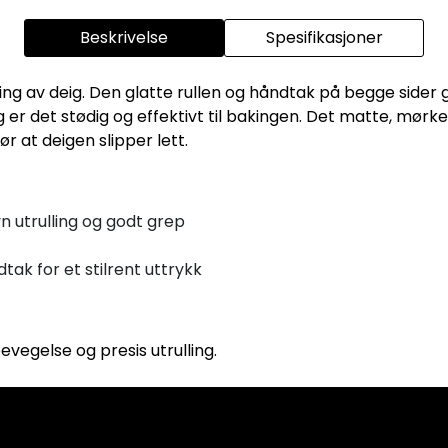
Beskrivelse
Spesifikasjoner
rulling av deig. Den glatte rullen og håndtak på begge sider
 er det stødig og effektivt til bakingen. Det matte, mørk
r at deigen slipper lett.
vn utrulling og godt grep
ak for et stilrent uttrykk
bevegelse og presis utrulling.