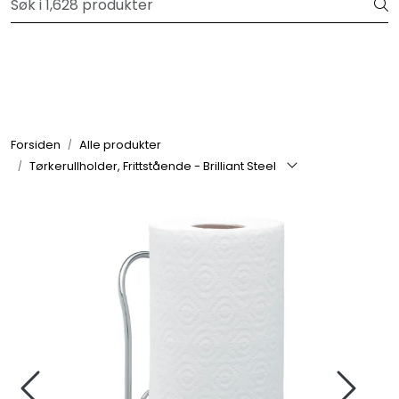
Skip to main content
Velkommen til vår forhandlerportal
Alle produkter
Varemerker
Forsiden
Alle produkter
Tørkerullholder, Frittstående - Brilliant Steel
Om oss
Nyheter og info