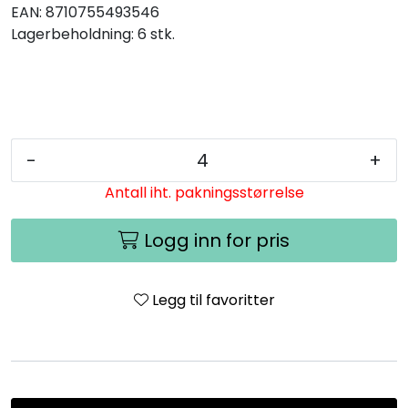
EAN:
8710755493546
Lagerbeholdning:
6 stk.
-
+
Antall iht. pakningsstørrelse
Logg inn for pris
Legg til favoritter