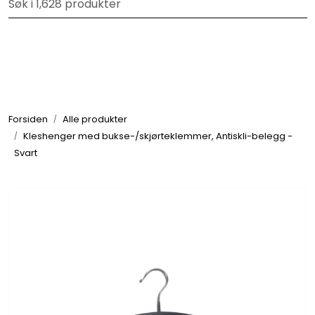
Skip to main content
Velkommen til vår forhandlerportal
Alle produkter
Varemerker
Forsiden
Alle produkter
Om oss
Kleshenger med bukse-/skjørteklemmer, Antiskli-belegg -
Svart
Nyheter og info