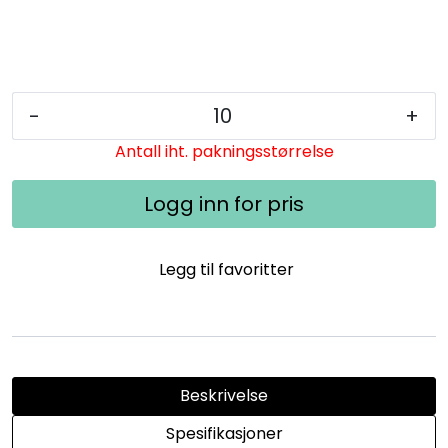
-
+
Antall iht. pakningsstørrelse
Logg inn for pris
Legg til favoritter
Beskrivelse
Spesifikasjoner