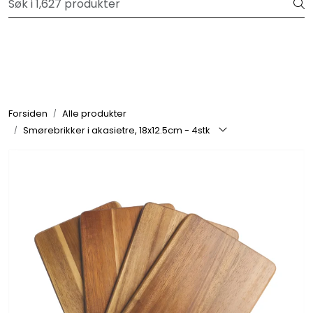
Skip to main content
Velkommen til vår forhandlerportal
Alle produkter
Varemerker
Forsiden
Alle produkter
Smørebrikker i akasietre, 18x12.5cm - 4stk
Om oss
Nyheter og info