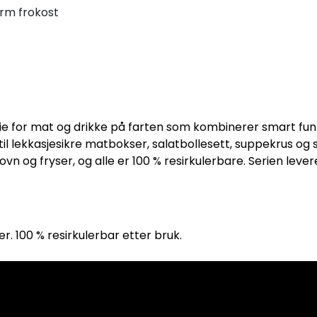
arm frokost
ie for mat og drikke på farten som kombinerer smart funks
 lekkasjesikre matbokser, salatbollesett, suppekrus og spis
n og fryser, og alle er 100 % resirkulerbare. Serien lever
er. 100 % resirkulerbar etter bruk.