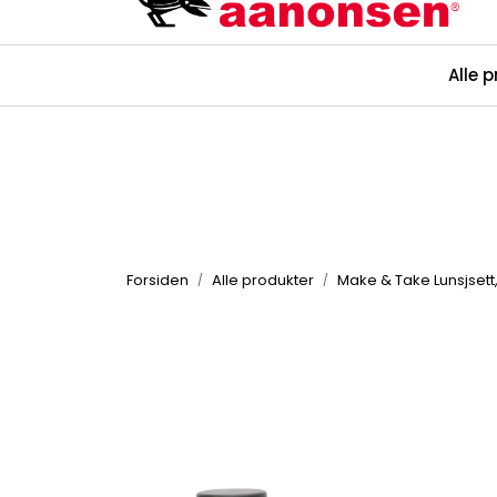
Skip to main content
Kataloger
Alle 
Forsiden
Alle produkter
Make & Take Lunsjsett,