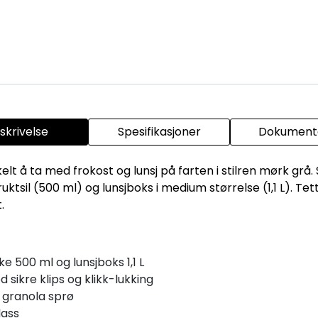
skrivelse
Spesifikasjoner
Dokumenta
lt å ta med frokost og lunsj på farten i stilren mørk grå.
tsil (500 ml) og lunsjboks i medium størrelse (1,1 L). Tet
.
ke 500 ml og lunsjboks 1,1 L
d sikre klips og klikk-lukking
 granola sprø
lass