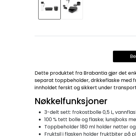
Be
Dette produktet fra Brabantia gjør det enke
separat toppbeholder, drikkeflaske med fruk
innholdet ferskt og sikkert under transport
Nøkkelfunksjoner
3-delt sett: frokostbolle 0,5 L, vannflas
100 % tett bolle og flaske; lunsjboks me
Toppbeholder 180 ml holder nøtter og
Fruktsil i flasken holder fruktbiter på p