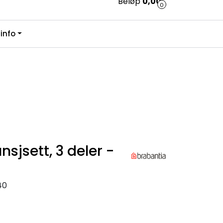
Beløp
0,00
0
0
info
Kundesenter
Favoritter
Logg inn
sjsett, 3 deler -
40