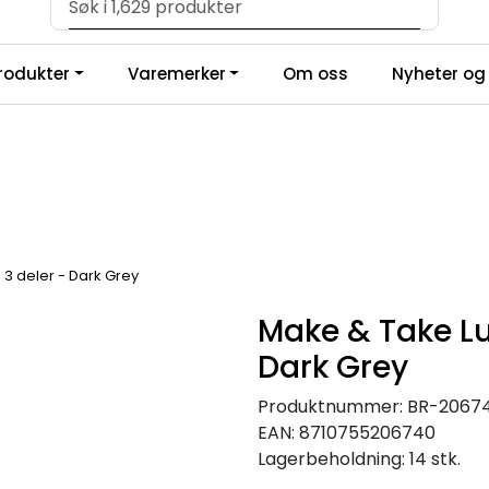
Velkommen til vår forhandlerportal
produkter
Varemerker
Om oss
Nyheter og 
 3 deler - Dark Grey
Make & Take Lun
Dark Grey
Produktnummer:
BR-2067
EAN:
8710755206740
Lagerbeholdning:
14 stk.