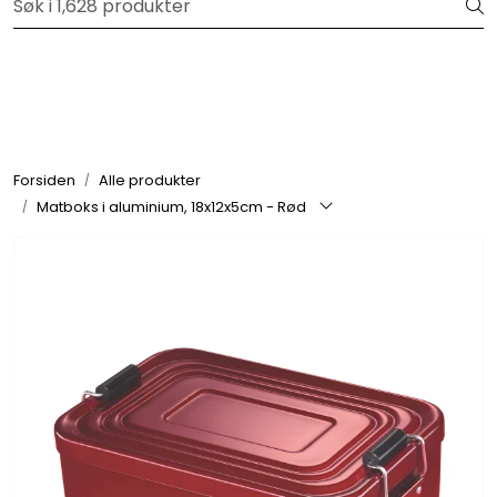
Skip to main content
Velkommen til vår forhandlerportal
Alle produkter
Varemerker
Forsiden
Alle produkter
Matboks i aluminium, 18x12x5cm - Rød
Om oss
Nyheter og info