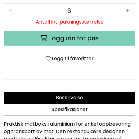
-
+
Antall iht. pakningsstørrelse
Logg inn for pris
Legg til favoritter
Beskrivelse
Spesifikasjoner
Praktisk matboks i aluminium for enkel oppbevaring
og transport av mat. Den rektangulære designen
med lokk og låseklips sørger for trygg lukking på