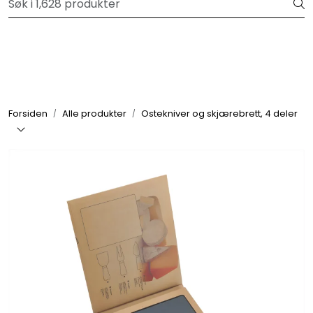
Skip to main content
Velkommen til vår forhandlerportal
Alle produkter
Varemerker
Forsiden
Alle produkter
Ostekniver og skjærebrett, 4 deler
Om oss
Nyheter og info