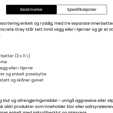
Beskrivelse
Spesifikasjoner
sortering enkelt og ryddig, med tre separate innerbøtter 
ete Grey står tett inntil vegg eller i hjørner og gir et sti
.
øtter (3 x 11 L)
isme
egg eller i hjørne
er og enkelt posebytte
støtt og skåner gulvet
 klut og allrengjøringsmiddel – unngå aggressive eller sl
uk aldri produkter som inneholder klor eller saltsyreløsnin
gjøres enkelt med mikrofiberklut og glassrens.