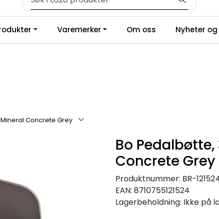
Velkommen til vår forhandlerportal
produkter
Varemerker
Om oss
Nyheter og 
 - Mineral Concrete Grey
Bo Pedalbøtte, 3
Concrete Grey
Produktnummer:
BR-12152
EAN:
8710755121524
Lagerbeholdning:
Ikke på l