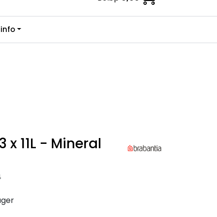
0
info
Kundesenter
Favoritter
Logg inn
 x 11L - Mineral
4
ager