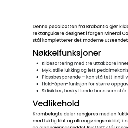
Denne pedalbøtten fra Brabantia gjør kilde
rektangulære designet i fargen Mineral Concr
stål kompletterer det moderne utseendet
Nøkkelfunksjoner
Kildesortering med tre uttakbare innerb
Myk, stille lukking og lett pedalmekan
Plassbesparende – kan stå tett inntil v
Hold-åpen-funksjon for større oppgav
Sklisikker, beskyttende bunn som står 
Vedlikehold
Krombelagte deler rengjøres med en fuktig
med fuktig klut og allrengjøringsmiddel; br
og allrengjøringsmiddel. Rustfritt stål ren