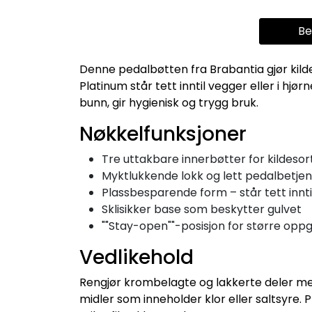
Be
Denne pedalbøtten fra Brabantia gjør kilde
Platinum står tett inntil vegger eller i hjø
bunn, gir hygienisk og trygg bruk.
Nøkkelfunksjoner
Tre uttakbare innerbøtter for kildesorte
Myktlukkende lokk og lett pedalbetjen
Plassbesparende form – står tett inntil
Sklisikker base som beskytter gulvet
""Stay-open""-posisjon for større opp
Vedlikehold
Rengjør krombelagte og lakkerte deler med 
midler som inneholder klor eller saltsyre. P