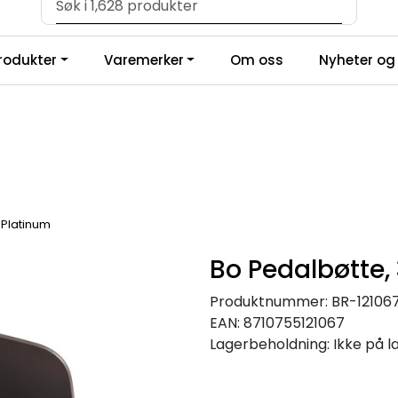
Velkommen til vår forhandlerportal
produkter
Varemerker
Om oss
Nyheter og 
- Platinum
Bo Pedalbøtte, 
Produktnummer:
BR-12106
EAN:
8710755121067
Lagerbeholdning:
Ikke på l