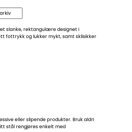
rkiv
Det slanke, rektangulære designet i
ett fottrykk og lukker mykt, samt sklisikker
sive eller slipende produkter. Bruk aldri
ritt stål rengjøres enkelt med