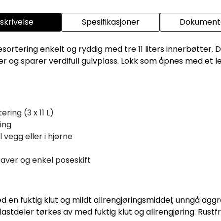
skrivelse
Spesifikasjoner
Dokumenta
sortering enkelt og ryddig med tre 11 liters innerbøtter. 
rner og sparer verdifull gulvplass. Lokk som åpnes med et l
ring (3 x 11 L)
ing
 vegg eller i hjørne
gaver og enkel poseskift
en fuktig klut og mildt allrengjøringsmiddel; unngå aggres
lastdeler tørkes av med fuktig klut og allrengjøring. Rustf