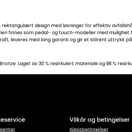
rektangulært design med løsninger for effektiv avfallsh
erien finnes som pedal- og touch-modeller med mulighet for
ft, leveres med lang garanti og gir et stilrent uttrykk på
 Bronze. Laget av 30 % resirkulert materiale og 98 % resirk
eservice
Vilkår og betingelser
senter
Kjøpsbetingelser