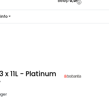
Beløp
0,00
0
0
info
Kundesenter
Favoritter
Logg inn
3 x 11L - Platinum
7
ager