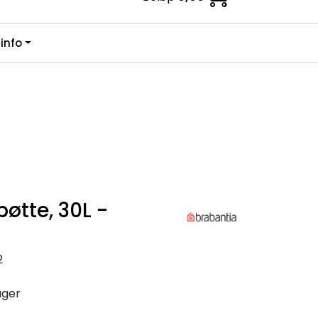
0
info
Kundesenter
Favoritter
Logg inn
øtte, 30L -
2
ager