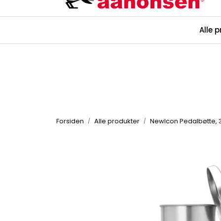
Skip to main content
Alle 
Kataloger
Forsiden
Alle produkter
NewIcon Pedalbøtte, 30L