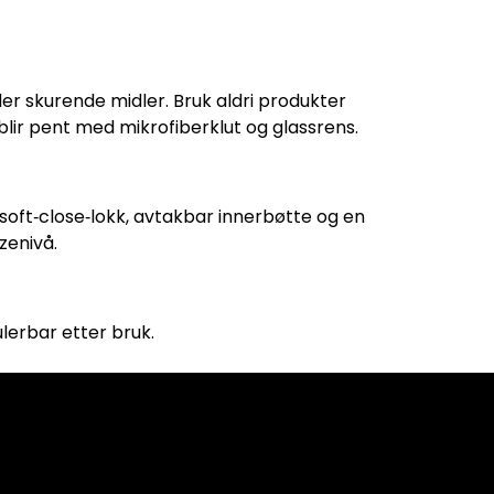
ler skurende midler. Bruk aldri produkter
l blir pent med mikrofiberklut og glassrens.
r soft‑close‑lokk, avtakbar innerbøtte og en
zenivå.
ulerbar etter bruk.