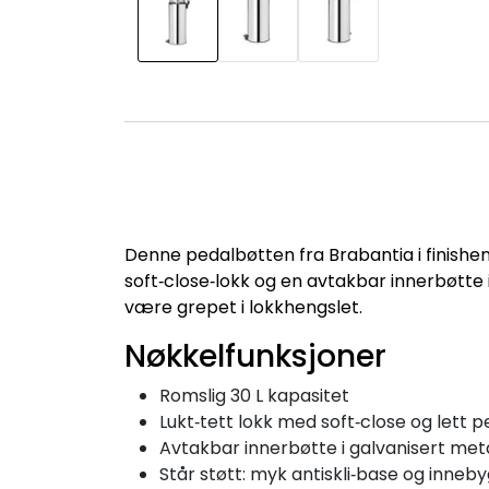
Denne pedalbøtten fra Brabantia i finishen B
soft‑close‑lokk og en avtakbar innerbøtte i
være grepet i lokkhengslet.
Nøkkelfunksjoner
Romslig 30 L kapasitet
Lukt‑tett lokk med soft‑close og lett 
Avtakbar innerbøtte i galvanisert met
Står støtt: myk antiskli‑base og inneb