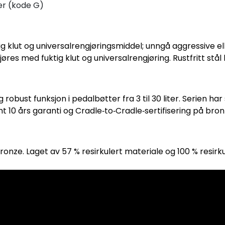
er (kode G)
g klut og universalrengjøringsmiddel; unngå aggressive el
jøres med fuktig klut og universalrengjøring. Rustfritt stå
robust funksjon i pedalbøtter fra 3 til 30 liter. Serien ha
t 10 års garanti og Cradle‑to‑Cradle‑sertifisering på bron
Bronze. Laget av 57 % resirkulert materiale og 100 % resirk