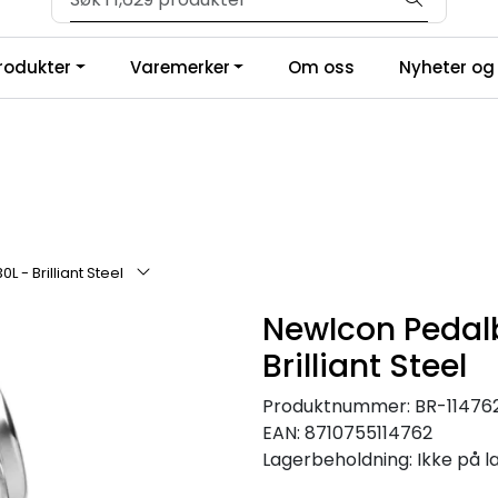
Velkommen til vår forhandlerportal
produkter
Varemerker
Om oss
Nyheter og 
 - Brilliant Steel
NewIcon Pedalb
Brilliant Steel
Produktnummer:
BR-11476
EAN:
8710755114762
Lagerbeholdning:
Ikke på l