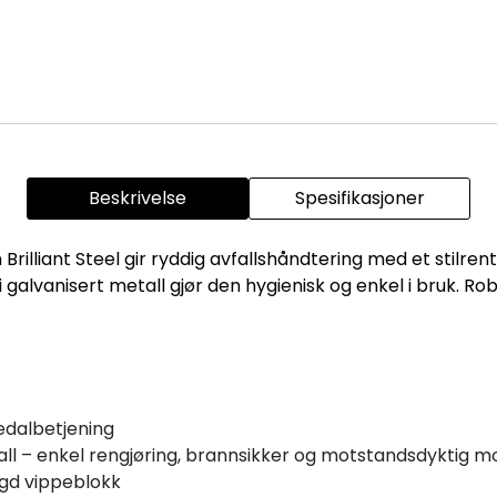
Beskrivelse
Spesifikasjoner
rilliant Steel gir ryddig avfallshåndtering med et stilrent u
 galvanisert metall gjør den hygienisk og enkel i bruk. Rob
pedalbetjening
all – enkel rengjøring, brannsikker og motstandsdyktig mo
ygd vippeblokk