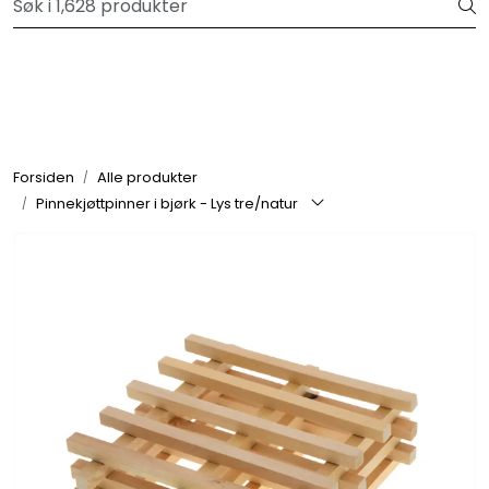
Skip to main content
Velkommen til vår forhandlerportal
Alle produkter
Varemerker
Forsiden
Alle produkter
Pinnekjøttpinner i bjørk - Lys tre/natur
Om oss
Nyheter og info