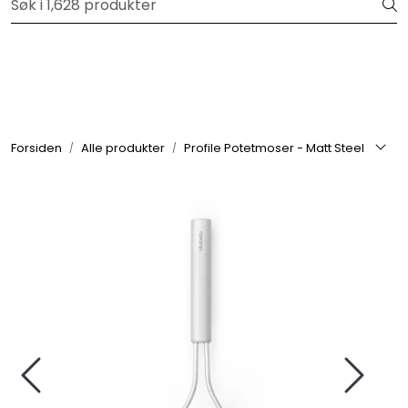
Skip to main content
Velkommen til vår forhandlerportal
Alle produkter
Varemerker
Forsiden
Alle produkter
Profile Potetmoser - Matt Steel
Om oss
Nyheter og info