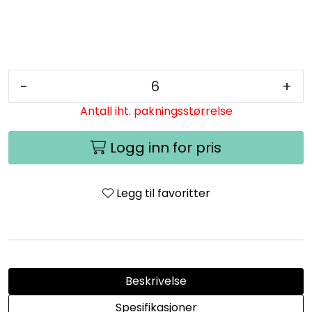
-
+
Antall iht. pakningsstørrelse
Logg inn for pris
Legg til favoritter
Beskrivelse
Spesifikasjoner