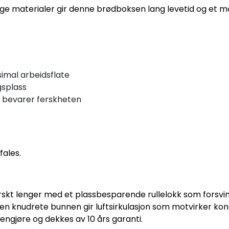
ige materialer gir denne brødboksen lang levetid og et m
simal arbeidsflate
gsplass
 bevarer ferskheten
fales.
rskt lenger med et plassbesparende rullelokk som forsvinn
en knudrete bunnen gir luftsirkulasjon som motvirker kond
engjøre og dekkes av 10 års garanti.