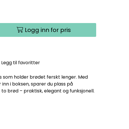
Logg inn for pris
Legg til favoritter
s som holder brødet ferskt lenger. Med
r inn i boksen, sparer du plass på
to brød – praktisk, elegant og funksjonell.