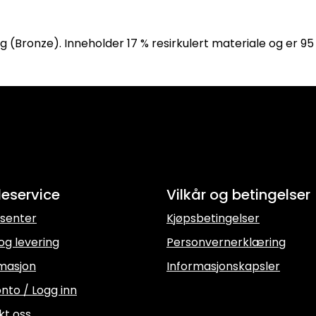
ng (Bronze). Inneholder 17 % resirkulert materiale og er 95
eservice
Vilkår og betingelser
senter
Kjøpsbetingelser
og levering
Personvernerklæring
masjon
Informasjonskapsler
nto / Logg inn
kt oss