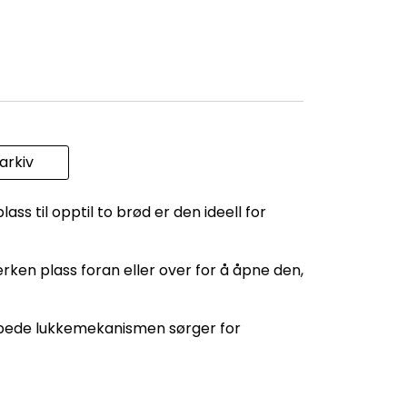
rkiv
s til opptil to brød er den ideell for
rken plass foran eller over for å åpne den,
empede lukkemekanismen sørger for