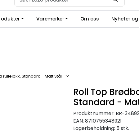
Velkommen til vår forhandlerportal
produkter
Varemerker
Om oss
Nyheter og 
rullelokk, Standard - Matt Stål
Roll Top Brødbo
Standard - Mat
Produktnummer:
BR-34892
EAN:
8710755348921
Lagerbeholdning:
5 stk.