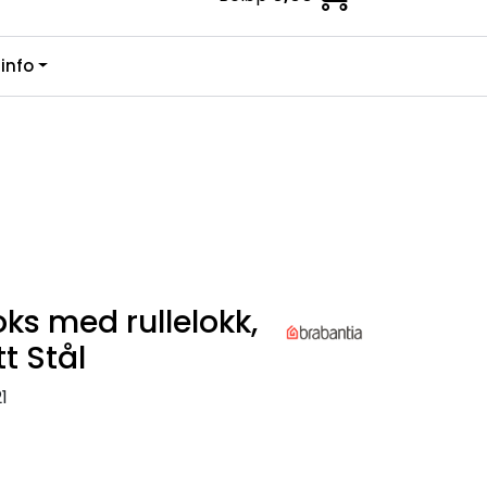
0
info
Kundesenter
Favoritter
Logg inn
ks med rullelokk,
t Stål
1