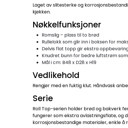
Laget av slitesterke og korrosjonsbestand
kjøkken.
Nøkkelfunksjoner
Romslig – plass til to brød
Rullelokk som glir inn i boksen for mak
Delvis flat topp gir ekstra oppbevarin
Knudret bunn for bedre luftstrøm som
Mål i cm: B48 x D28 x H19
Vedlikehold
Rengjør med en fuktig klut. Håndvask anbe
Serie
Roll Top-serien holder brød og bakverk fe
fungerer som ekstra avlastningsflate, og d
korrosjonsbestandige materialer, enkle å r