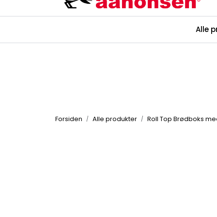
Skip to main content
Alle 
Kataloger
Forsiden
Alle produkter
Roll Top Brødboks med 