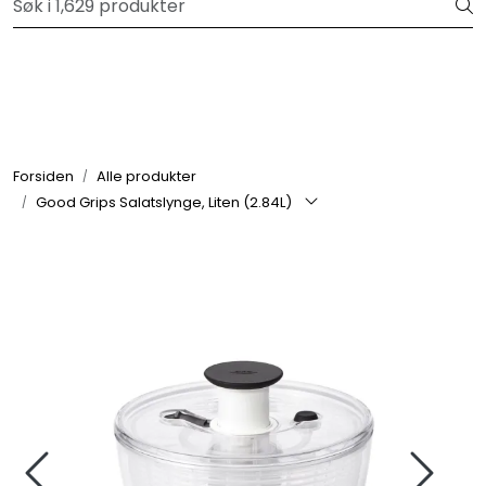
Skip to main content
Velkommen til vår forhandlerportal
Alle produkter
Varemerker
Forsiden
Alle produkter
Good Grips Salatslynge, Liten (2.84L)
Om oss
Nyheter og info