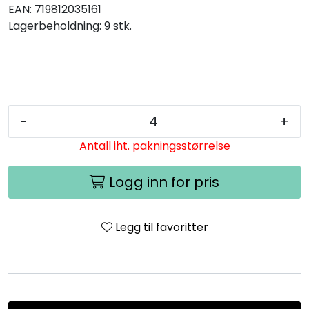
EAN:
719812035161
Lagerbeholdning:
9 stk.
-
+
Antall iht. pakningsstørrelse
Logg inn for pris
Legg til favoritter