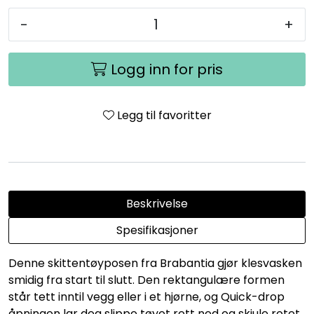
-
+
Logg inn for pris
Legg til favoritter
Beskrivelse
Spesifikasjoner
Denne skittentøyposen fra Brabantia gjør klesvasken
smidig fra start til slutt. Den rektangulære formen
står tett inntil vegg eller i et hjørne, og Quick-drop
åpningen lar deg slippe tøyet rett ned og skjule rotet.