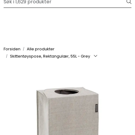
Skip to main content
Velkommen til vår forhandlerportal
Alle produkter
Varemerker
Forsiden
Alle produkter
Skittentøyspose, Rektangulær, 55L - Grey
Om oss
Nyheter og info