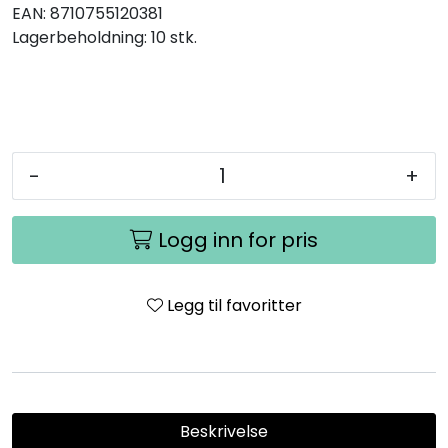
EAN:
8710755120381
Lagerbeholdning:
10 stk.
-
+
Logg inn for pris
Legg til favoritter
Beskrivelse