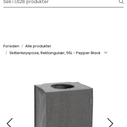
Skip to main content
Velkommen til vår forhandlerportal
Alle produkter
Varemerker
Forsiden
Alle produkter
Skittentøyspose, Rektangulær, 55L - Pepper Black
Om oss
Nyheter og info