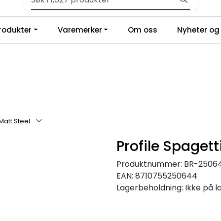
Velkommen til vår forhandlerportal
produkter
Varemerker
Om oss
Nyheter og 
 Matt Steel
Profile Spagett
Produktnummer:
BR-2506
EAN:
8710755250644
Lagerbeholdning:
Ikke på l