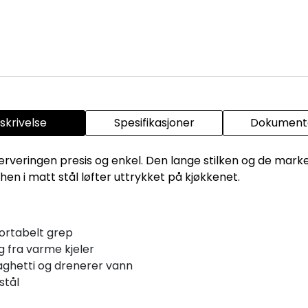
skrivelse
Spesifikasjoner
Dokumenta
serveringen presis og enkel. Den lange stilken og de mar
hen i matt stål løfter uttrykket på kjøkkenet.
ortabelt grep
ng fra varme kjeler
aghetti og drenerer vann
stål