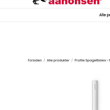
Skip to main content
Alle 
Kataloger
Forsiden
Alle produkter
Profile Spagettisleiv -