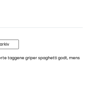
rkiv
kerte taggene griper spaghetti godt, mens