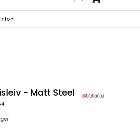
0
info
Kundesenter
Favoritter
Logg inn
isleiv - Matt Steel
44
ager