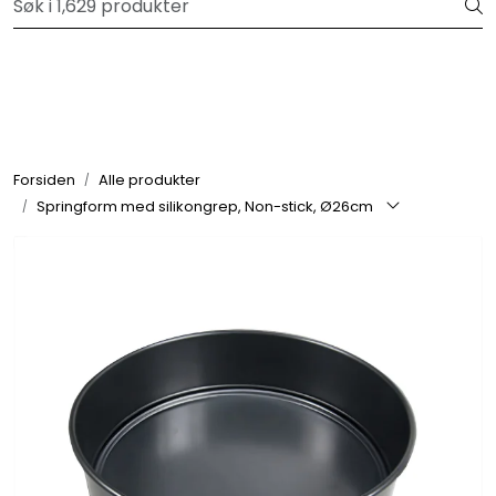
Skip to main content
Velkommen til vår forhandlerportal
Alle produkter
Varemerker
Forsiden
Alle produkter
Springform med silikongrep, Non-stick, Ø26cm
Om oss
Nyheter og info