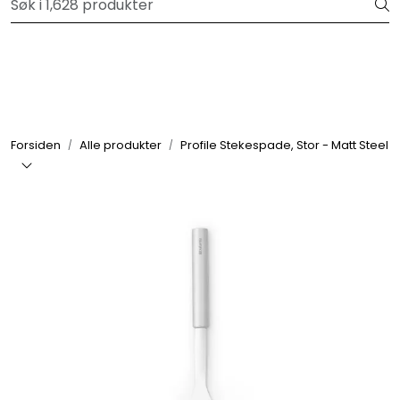
Skip to main content
Velkommen til vår forhandlerportal
Alle produkter
Varemerker
Forsiden
Alle produkter
Profile Stekespade, Stor - Matt Steel
Om oss
Nyheter og info