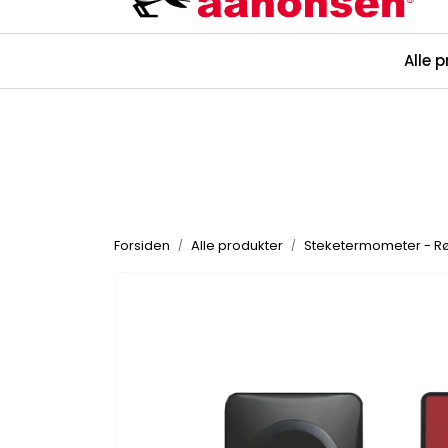
Skip to main content
Alle 
Kataloger
Forsiden
Alle produkter
Steketermometer - R