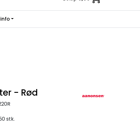
0
info
Kundesenter
Favoritter
Logg inn
er - Rød
220R
0 stk.