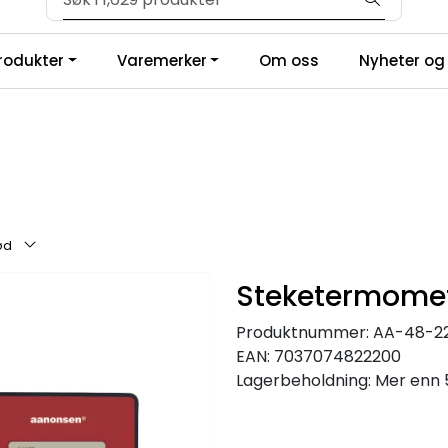
Velkommen til vår forhandlerportal
produkter
Varemerker
Om oss
Nyheter og 
ød
Steketermomet
Produktnummer:
AA-48-2
EAN:
7037074822200
Lagerbeholdning:
Mer enn 5