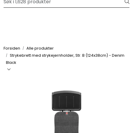
Skip to main content
Velkommen til vår forhandlerportal
Alle produkter
Varemerker
Forsiden
Alle produkter
Strykebrett med strykejernholder, Str. B (124x38cm) - Denim
Om oss
Black
Nyheter og info