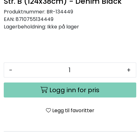
Str. B (124x38cm) - Denim Black
Produktnummer:
BR-134449
EAN:
8710755134449
Lagerbeholdning:
Ikke på lager
-
+
Logg inn for pris
Legg til favoritter