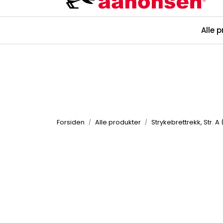
Skip to main content
Alle 
Kataloger
Forsiden
Alle produkter
Strykebrettrekk, Str. 