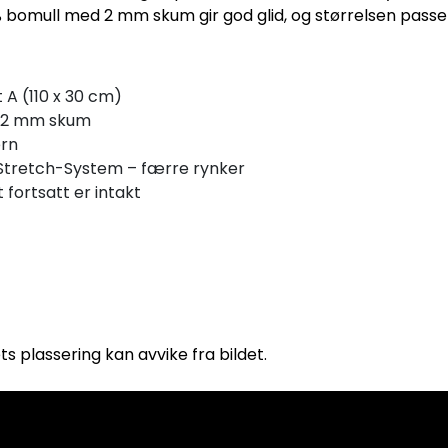
 % bomull med 2 mm skum gir god glid, og størrelsen passer
 A (110 x 30 cm)
ed 2 mm skum
ern
Stretch-System – færre rynker
 fortsatt er intakt
ts plassering kan avvike fra bildet.