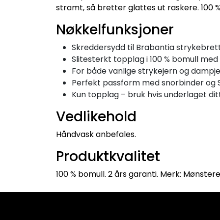
stramt, så bretter glattes ut raskere. 100
Nøkkelfunksjoner
Skreddersydd til Brabantia strykebrett
Slitesterkt topplag i 100 % bomull m
For både vanlige strykejern og dampj
Perfekt passform med snorbinder og 
Kun topplag – bruk hvis underlaget ditt
Vedlikehold
Håndvask anbefales.
Produktkvalitet
100 % bomull. 2 års garanti. Merk: Mønstere