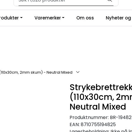
Velkommen til vår forhandlerportal
produkter
Varemerker
Om oss
Nyheter og 
A (110x30cm, 2mm skum) - Neutral Mixed
Strykebrettrekk,
(110x30cm, 2m
Neutral Mixed
Produktnummer:
BR-19482
EAN:
8710755194825
Lagerbeholdning:
Ikke på l