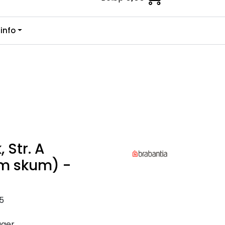
0
info
Kundesenter
Favoritter
Logg inn
 Str. A
m skum) -
5
ager