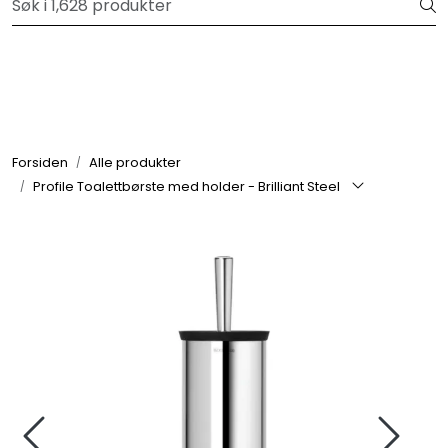
Skip to main content
Velkommen til vår forhandlerportal
Alle produkter
Varemerker
Forsiden
Alle produkter
Profile Toalettbørste med holder - Brilliant Steel
Om oss
Nyheter og info