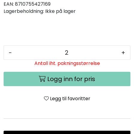
EAN:
8710755427169
Lagerbeholdning:
Ikke på lager
-
+
Antall iht. pakningsstørrelse
Logg inn for pris
Legg til favoritter