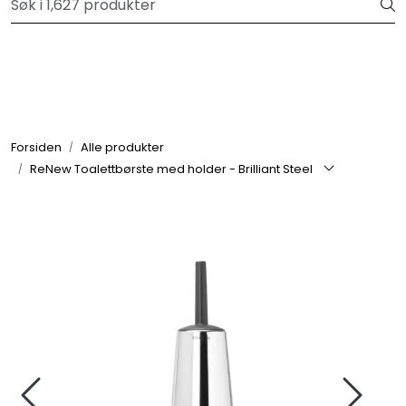
Skip to main content
Velkommen til vår forhandlerportal
Alle produkter
Varemerker
Forsiden
Alle produkter
ReNew Toalettbørste med holder - Brilliant Steel
Om oss
Nyheter og info