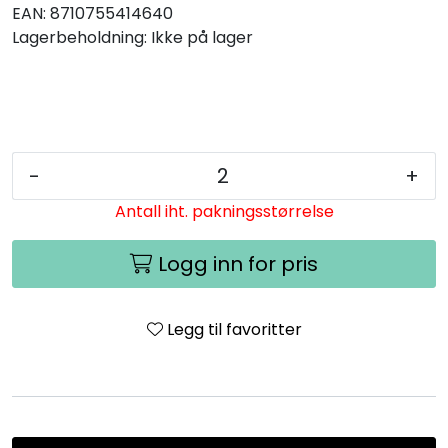
EAN:
8710755414640
Lagerbeholdning:
Ikke på lager
-
+
Antall iht. pakningsstørrelse
Logg inn for pris
Legg til favoritter