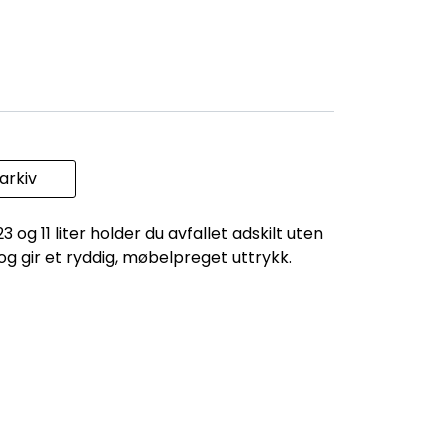
rkiv
og 11 liter holder du avfallet adskilt uten
 og gir et ryddig, møbelpreget uttrykk.