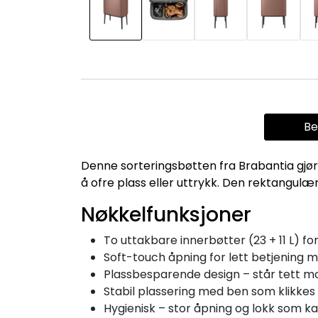
Be
Denne sorteringsbøtten fra Brabantia gjør k
å ofre plass eller uttrykk. Den rektangulære
Nøkkelfunksjoner
To uttakbare innerbøtter (23 + 11 L) fo
Soft-touch åpning for lett betjening m
Plassbesparende design – står tett mot
Stabil plassering med ben som klikkes p
Hygienisk – stor åpning og lokk som k