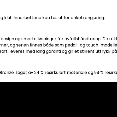
g klut. Innerbøttene kan tas ut for enkel rengjøring.
esign og smarte løsninger for avfallshåndtering. De re
jørner, og serien finnes både som pedal- og touch-modeller 
ft, leveres med lang garanti og gir et stilrent uttrykk på
 Bronze. Laget av 24 % resirkulert materiale og 98 % resirk