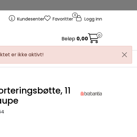
0
Kundesenter
Favoritter
Logg inn
0
Beløp
0,00
tet er ikke aktivt!
info
rteringsbøtte, 11
Taupe
64