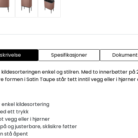
skrivelse
Spesifikasjoner
Dokumenta
ildesorteringen enkel og stilren. Med to innerbøtter på 23 
 formen i Satin Taupe står tett inntil vegg eller i hjørner
r enkel kildesortering
ed ett trykk
 vegg eller i hjørner
å og justerbare, sklisikre føtter
an stå åpent