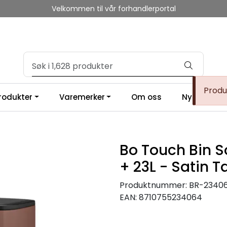
Velkommen til vår forhandlerportal
Produk
produkter
Varemerker
Om oss
Nyheter og 
Bo Touch Bin So
+ 23L - Satin 
Produktnummer:
BR-2340
EAN:
8710755234064