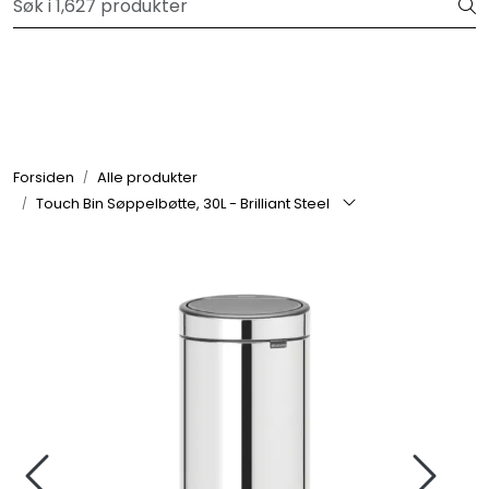
Skip to main content
Velkommen til vår forhandlerportal
Alle produkter
Varemerker
Forsiden
Alle produkter
Touch Bin Søppelbøtte, 30L - Brilliant Steel
Om oss
Nyheter og info