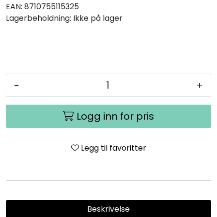
EAN:
8710755115325
Lagerbeholdning:
Ikke på lager
-
+
Logg inn for pris
Legg til favoritter
Beskrivelse