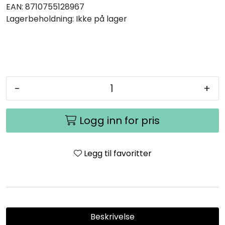
EAN:
8710755128967
Lagerbeholdning:
Ikke på lager
-
+
Logg inn for pris
Legg til favoritter
Beskrivelse