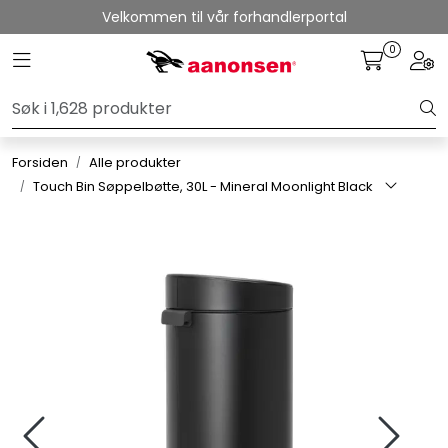
Skip to main content
Velkommen til vår forhandlerportal
0
Toggle navigation
Togg
Alle produkter
Varemerker
Forsiden
Alle produkter
Touch Bin Søppelbøtte, 30L - Mineral Moonlight Black
Om oss
Nyheter og info