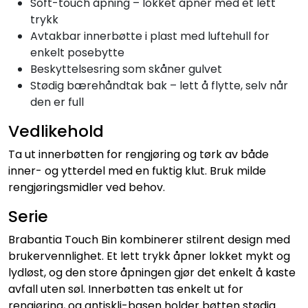
Soft-touch åpning – lokket åpner med et lett
trykk
Avtakbar innerbøtte i plast med luftehull for
enkelt posebytte
Beskyttelsesring som skåner gulvet
Stødig bærehåndtak bak – lett å flytte, selv når
den er full
Vedlikehold
Ta ut innerbøtten for rengjøring og tørk av både
inner- og ytterdel med en fuktig klut. Bruk milde
rengjøringsmidler ved behov.
Serie
Brabantia Touch Bin kombinerer stilrent design med
brukervennlighet. Et lett trykk åpner lokket mykt og
lydløst, og den store åpningen gjør det enkelt å kaste
avfall uten søl. Innerbøtten tas enkelt ut for
rengjøring, og antiskli-basen holder bøtten stødig.